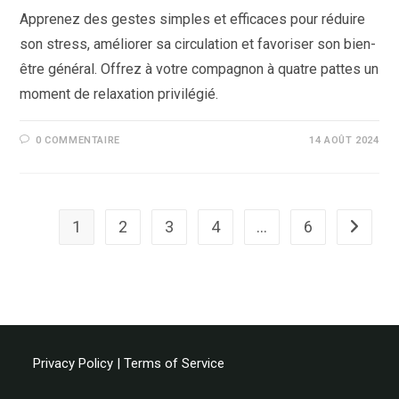
Apprenez des gestes simples et efficaces pour réduire
son stress, améliorer sa circulation et favoriser son bien-
être général. Offrez à votre compagnon à quatre pattes un
moment de relaxation privilégié.
0 COMMENTAIRE
14 AOÛT 2024
1
2
3
4
…
6
Aller à l
Privacy Policy
|
Terms of Service